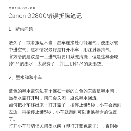
POSTED
2018-03-08
ON
Canon G2800错误折腾笔记
1、断供问题
放久了，或者搬运不当，墨车连接处可能漏气，使墨水管
中进空气。这种情况最好是打开小车，用注射器抽气。
官方给的建议是一旦进气就要用系统清洗，但是这样会吃
掉1/4的墨水，太浪费了，并且用掉1/4的废墨垫。
2、墨水阀和小车
蓝色的墨水盖旁边有个连在一起的白色的东西是墨水阀，
当墨水盖打开时，阀门会关闭，避免墨水回流。
如何把小车移出来：打开盖子，按停止键5秒，小车会跑到
左边。再按停止键5秒，小车就跑到可以更换墨盒的位置
了。
打开小车前切记关闭墨水阀（即打开蓝色盖子），否则参