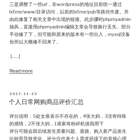
三是调整了一些url，非wordpress的地址目前统一通过
lxf.me/www/目录访问，以前的lxf.me/pub等路径作废。并
由此修复了相关文章中出现的链接。此步骤时phpmyadmin
抽风，直接用phpmyadmin编辑文章会导致换行丢失。部分
手动修了下，但可能和原来的版本有一些出入，mysql没备
份所以大概修不回来了。
[……]
Read more
POSTED
2017-11-23
ON
个人日常网购商品评价汇总
评分说明：5处女座表示不存在的，4张大妈，3没有特殊
的感情，2不张大妈，1谁家有粉碎机借我用下
评分可能会因后续发生质量问题、退烧、购入新产品发生
比较而导致变化，评分仅代表个人需求环境下的直接心理