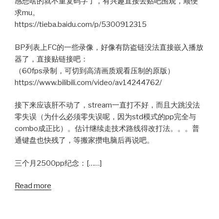
感想啥的就不重复码字了，有兴趣直接去贴吧围观，顺便
求mu。
https://tieba.baidu.com/p/5300912315
BP列表上FC的一些录像，好像有防盗链没法直接嵌入播放
器了，直接贴链接吧：
（60fps录制，可切到高清画质观看压制的原版）
https://www.bilibili.com/video/av14244762/
接下来应该肝不动了，stream一直打不好，而且大跳没法
零失误（为什么必须零失误呢，因为std模式的pp完全与
combo成正比）。估计继续走技术路线得改打法。。。普
通键盘也快残了，等搬家攒电脑后再说吧。
三个月2500pp纪念：[……]
Read more