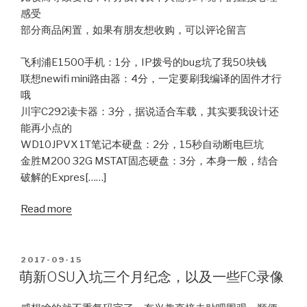
感受
部分商品闲置，如果有朋友想收购，可以评论留言
飞利浦E1500手机：1分，IP拨号的bug坑了我50块钱
联想newifi mini路由器：4分，一定要刷我编译的固件才行
哦
川宇C292读卡器：3分，据说适合车载，其实要我设计还
能再小点的
WD10JPVX 1T笔记本硬盘：2分，15秒自动断电巨坑
金胜M200 32G MSTAT固态硬盘：3分，本身一般，结合
破解的Expres[……]
Read more
POSTED
2017-09-15
ON
萌新OSU入坑三个月纪念，以及一些FC录像