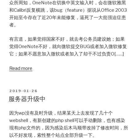
众所周知，OneNote在切换中英文输入时，会在微软雅黑
和Calibri反复横跳，该bug（feature）据说从Office 2003
开始至今存在了近20年未能修复，逼死了一大批强迫症患
者。
有言道，如果觉得国家不好，就去考公务员建设她；如果
觉得OneNote不好，就向微软提交BUG或者加入微软修复
它；如果不愿意加入微软或者加入了却干不过负责O[……]
Read more
POSTED
2019-01-26
ON
服务器升级中
因为wp没有及时升级，结果某天上去发现了几十个
webshell，有新创建的php shell可以手动删除，也有感染
现有php文件的，因为感染后木马顺带改掉了修改时间，所
以不好发现，索性整个站点全部升级一下。