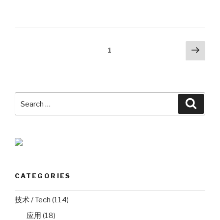
Posts
Next
Page
1
pag
pagination
Search
Searc
for:
CATEGORIES
技术 / Tech
(114)
应用
(18)