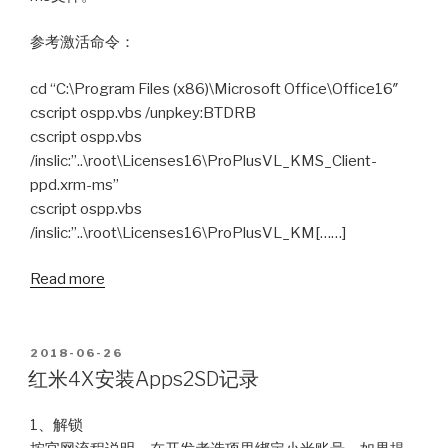
参考激活命令：
cd “C:\Program Files (x86)\Microsoft Office\Office16″
cscript ospp.vbs /unpkey:BTDRB
cscript ospp.vbs
/inslic:”..\root\Licenses16\ProPlusVL_KMS_Client-
ppd.xrm-ms”
cscript ospp.vbs
/inslic:”..\root\Licenses16\ProPlusVL_KM[……]
Read more
POSTED
2018-06-26
ON
红米4X安装Apps2SD记录
1、解锁