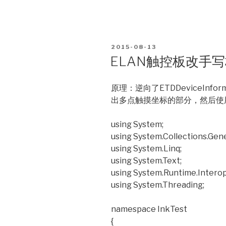
POSTED
2015-08-13
ON
ELAN触控板改手
原理：逆向了ETDDeviceInfo
出多点触摸坐标的部分，然后使用Mi
using System;
using System.Collections.Gene
using System.Linq;
using System.Text;
using System.Runtime.Interop
using System.Threading;
namespace InkTest
{