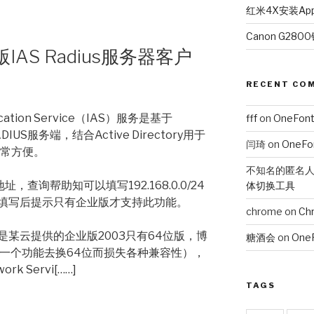
红米4X安装Ap
Canon G28
IAS Radius服务器客户
RECENT CO
tication Service（IAS）服务是基于
fff
on
OneFon
DIUS服务端，结合Active Directory用于
闫琦
on
OneF
非常方便。
不知名的匿名
，查询帮助知可以填写192.168.0.0/24
体切换工具
但填写后提示只有企业版才支持此功能。
chrome
on
Chr
某云提供的企业版2003只有64位版，博
糖酒会
on
One
这一个功能去换64位而损失各种兼容性），
 Servi[……]
TAGS