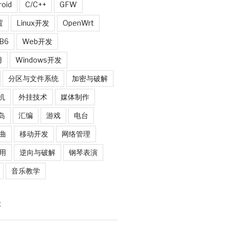
roid
C/C++
GFW
置
Linux开发
OpenWrt
B6
Web开发
用
Windows开发
分区与文件系统
加密与破解
机
外挂技术
媒体制作
岛
汇编
游戏
电台
曲
移动开发
网络管理
用
逆向与破解
钢琴表演
音乐教学
E