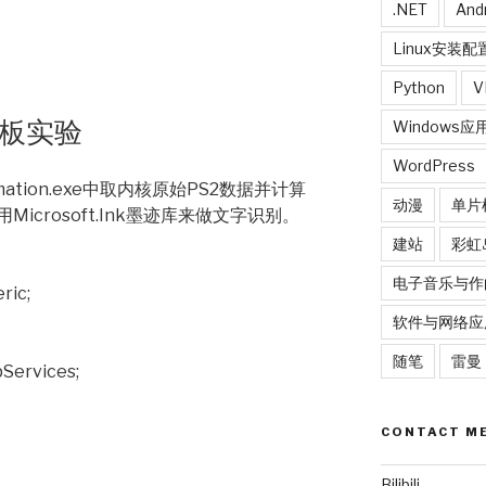
.NET
And
Linux安装配
Python
V
写板实验
Windows应
WordPress
rmation.exe中取内核原始PS2数据并计算
动漫
单片
crosoft.Ink墨迹库来做文字识别。
建站
彩虹
电子音乐与作
ric;
软件与网络应
随笔
雷曼
Services;
CONTACT M
Bilibili