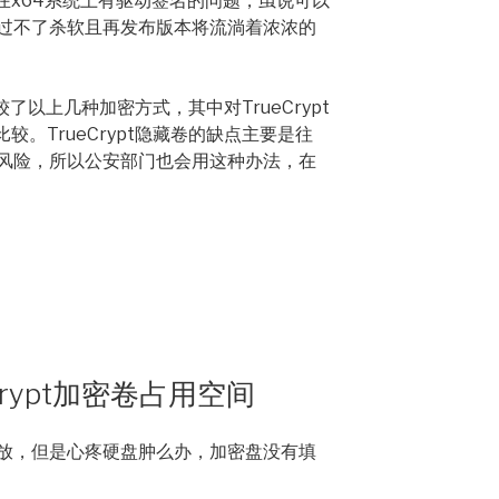
，在x64系统上有驱动签名的问题，虽说可以
过不了杀软且再发布版本将流淌着浓浓的
了以上几种加密方式，其中对TrueCrypt
比较。TrueCrypt隐藏卷的缺点主要是往
风险，所以公安部门也会用这种办法，在
rypt加密卷占用空间
放，但是心疼硬盘肿么办，加密盘没有填