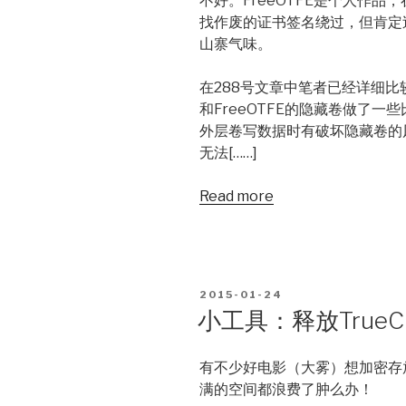
不好。FreeOTFE是个人作品
找作废的证书签名绕过，但肯定
山寨气味。
在288号文章中笔者已经详细比较
和FreeOTFE的隐藏卷做了一些
外层卷写数据时有破坏隐藏卷的
无法[……]
Read more
POSTED
2015-01-24
ON
小工具：释放TrueC
有不少好电影（大雾）想加密存
满的空间都浪费了肿么办！