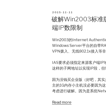
POSTED
2015-11-11
ON
破解Win2003标准版
端IP数限制
Win2003的Internet Authen
Windows Server平台的自带RA
VPN拨入、无线802.1x接入等
IAS要求必须指定来源客户端IP地址
这样的子网地址以实现IP段，
因为没钱买企业版（好吧，其实是
主的1G内存小主机没必要因为
考虑进行破解。因为是系统Network
Read more