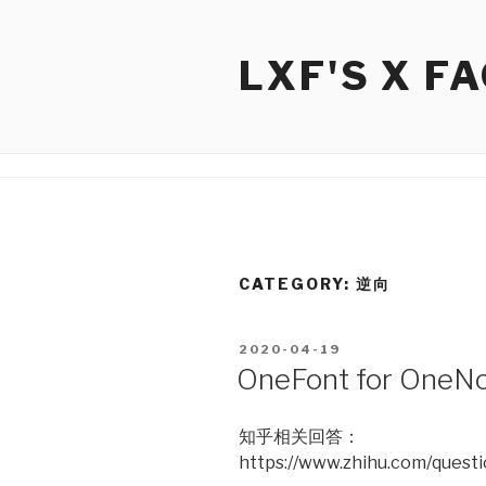
Skip
to
LXF'S X F
content
CATEGORY:
逆向
POSTED
2020-04-19
ON
OneFont for O
知乎相关回答：
https://www.zhihu.com/ques