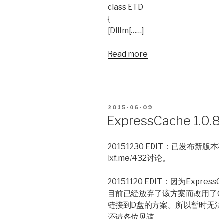
class ETD
{
[DllIm[……]
Read more
POSTED
2015-06-09
ON
ExpressCache 1
20151230 EDIT：已发布
lxf.me/432讨论。
20151120 EDIT：因为Exp
目前已经放弃了该方案而改用了C
链接到D盘的方案。所以暂时无
还请各位见谅。