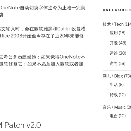
neNote自动切换字体迄今为止唯一完美
CATEGORIE
袭。
技术 / Tech
(11
文输入时，会在微软雅黑和Calibri反复横
应用
(18)
ffice 2003开始至今存在了近20年未能修
开发
(48)
运维
(30)
考公务员建设她；如果觉得OneNote不
逆向
(18)
入微软修复它；如果不愿意加入微软或者加
网志 / Blog
(73)
生活
(8)
转载
(10)
音乐 / Music
(2
电台
(10)
 Patch v2.0