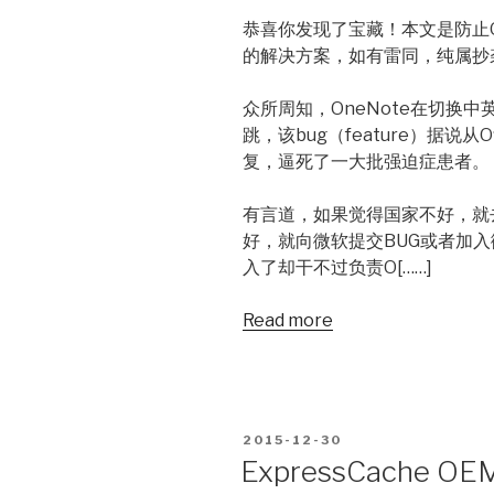
恭喜你发现了宝藏！本文是防止O
的解决方案，如有雷同，纯属抄
众所周知，OneNote在切换中英
跳，该bug（feature）据说从O
复，逼死了一大批强迫症患者。
有言道，如果觉得国家不好，就去
好，就向微软提交BUG或者加
入了却干不过负责O[……]
Read more
POSTED
2015-12-30
ON
ExpressCache OEM