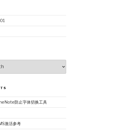
01
STS
r OneNote防止字体切换工具
6 KMS激活参考