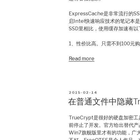
ExpressCache是非常流行
启Intel快速响应技术的笔记
SSD里相比，使用缓存加速有以
1、性价比高。只需不到100元购买1
Read more
POSTED
2015-02-14
ON
在普通文件中隐藏Tru
TrueCrypt是很好的硬盘加
前停止了开发。官方给出替代产品是B
Win7旗舰版里才有的功能，