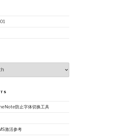
01
STS
r OneNote防止字体切换工具
6 KMS激活参考