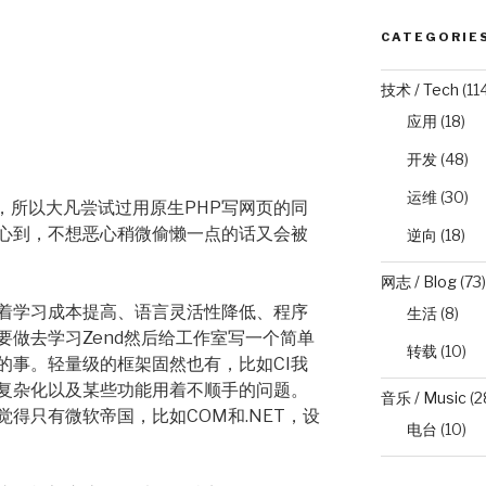
CATEGORIE
技术 / Tech
(11
应用
(18)
开发
(48)
运维
(30)
”，所以大凡尝试过用原生PHP写网页的同
心到，不想恶心稍微偷懒一点的话又会被
逆向
(18)
网志 / Blog
(73)
着学习成本提高、语言灵活性降低、程序
生活
(8)
要做去学习Zend然后给工作室写一个简单
转载
(10)
的事。轻量级的框架固然也有，比如CI我
复杂化以及某些功能用着不顺手的问题。
音乐 / Music
(2
得只有微软帝国，比如COM和.NET，设
电台
(10)