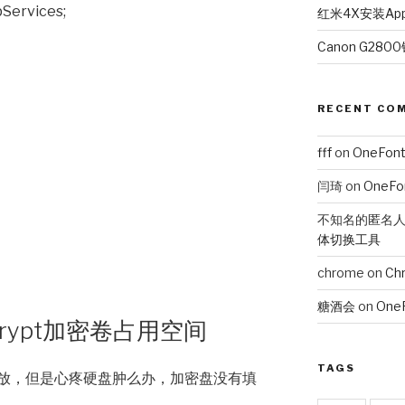
Services;
红米4X安装Ap
Canon G28
RECENT CO
fff
on
OneFon
闫琦
on
OneF
不知名的匿名
体切换工具
chrome
on
Chr
糖酒会
on
One
rypt加密卷占用空间
TAGS
放，但是心疼硬盘肿么办，加密盘没有填