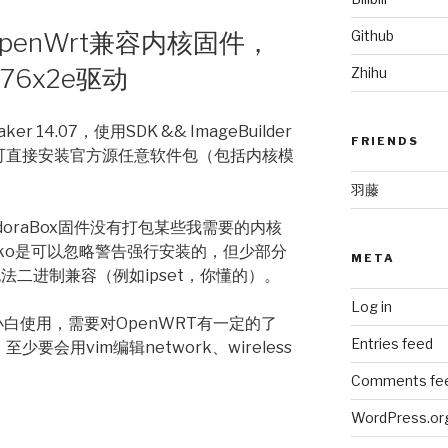
Github
净版OpenWrt兼容内核固件，
t76x2e驱动
Zhihu
ker 14.07，使用SDK && ImageBuilder
FRIENDS
，可直接安装官方源任意软件包（包括内核模
羽藤
oraBox固件没有打包某些我需要的内核
些ko是可以忽略警告强行安装的，但少部分
META
无法二进制兼容（例如ipset，你懂的）。
Log in
白使用，需要对OpenWRT有一定的了
Entries feed
少要会用vim编辑network、wireless
Comments fe
WordPress.or