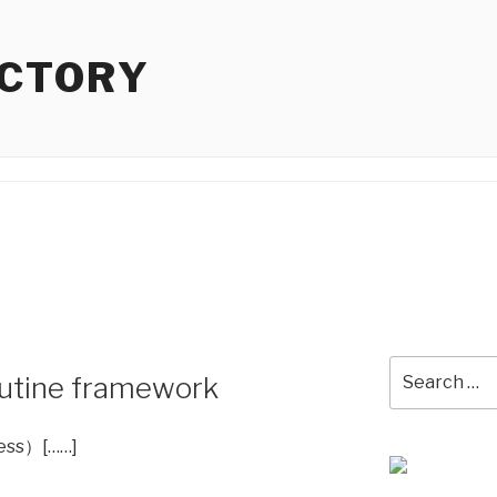
ACTORY
Search
outine framework
for:
ss）[……]