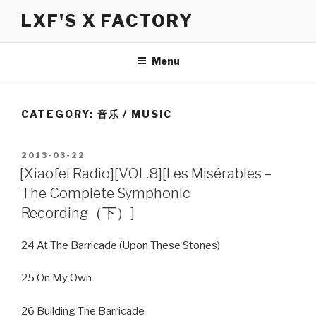
Skip
LXF'S X FACTORY
to
content
Menu
CATEGORY:
音乐 / MUSIC
POSTED
2013-03-22
ON
[Xiaofei Radio][VOL.8][Les Misérables –
The Complete Symphonic
Recording（下）]
24 At The Barricade (Upon These Stones)
25 On My Own
26 Building The Barricade