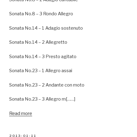
Sonata No.8 – 3 Rondo Allegro
Sonata No.14 – 1 Adagio sostenuto
Sonata No.14 – 2 Allegretto
Sonata No.14 – 3 Presto agitato
Sonata No.23 – 1 Allegro assai
Sonata No.23 – 2 Andante con moto
Sonata No.23 – 3 Allegro m[……]
Read more
POSTED
2013-01-11