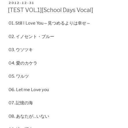
POSTED
2012-12-31
ON
[TEST VOL.1][School Days Vocal]
01. Still I Love You～見つめるよりは幸せ～
02. イノセント・ブルー
03. ウソツキ
04. 愛のカケラ
05. ワルツ
06. Let me Love you
07. 記憶の海
08. あなたが…いない