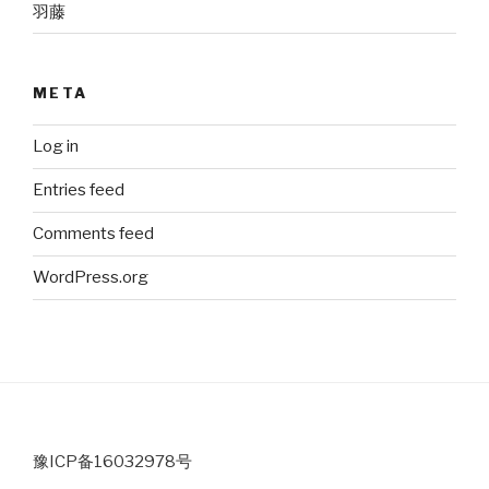
羽藤
META
Log in
Entries feed
Comments feed
WordPress.org
豫ICP备16032978号