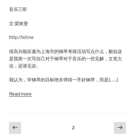
音乐三听
文·梁效斐
http://lxf.me
很高兴能应邀为上海市的钢琴考级活动写点什么，貌似这
是我第一次写自己对于钢琴对于音乐的一些见解，文笔欠
佳，还请见谅。
我认为，学钢琴的目标绝非弹得一手好钢琴，而是[……]
Read more
Posts
Previous
Next
Page
2
page
pag
pagination