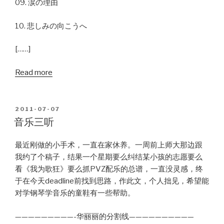
09. 涙の理由
10. 悲しみの向こうへ
[……]
Read more
POSTED
2011-07-07
ON
音乐三听
最近刚做的小手术，一直在家休养。一周前上师大那边跟
我约了个稿子，结果一个星期要么纠结某小孩的志愿要么
看《我为歌狂》要么抓PVZ配乐的总谱，一直没灵感，终
于在今天deadline前找到思路，作此文，个人拙见，希望能
对学钢琴学音乐的童鞋有一些帮助。
—————————-华丽丽的分割线——————————