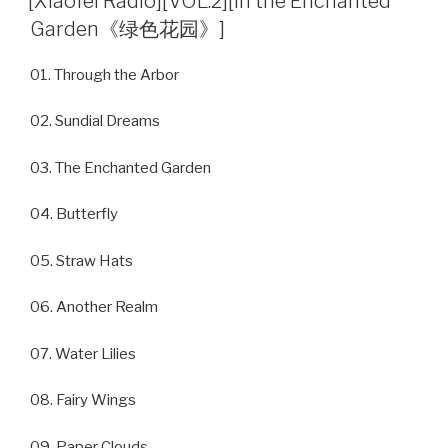
[Xiaofei Radio][VOL.2][In the Enchanted
Garden《绿色花园》]
01. Through the Arbor
02. Sundial Dreams
03. The Enchanted Garden
04. Butterfly
05. Straw Hats
06. Another Realm
07. Water Lilies
08. Fairy Wings
09. Paper Clouds