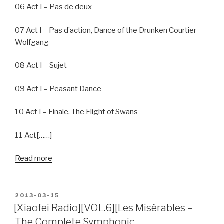
06 Act I – Pas de deux
07 Act I – Pas d’action, Dance of the Drunken Courtier
Wolfgang
08 Act I – Sujet
09 Act I – Peasant Dance
10 Act I – Finale, The Flight of Swans
11 Act[……]
Read more
POSTED
2013-03-15
ON
[Xiaofei Radio][VOL.6][Les Misérables –
The Complete Symphonic