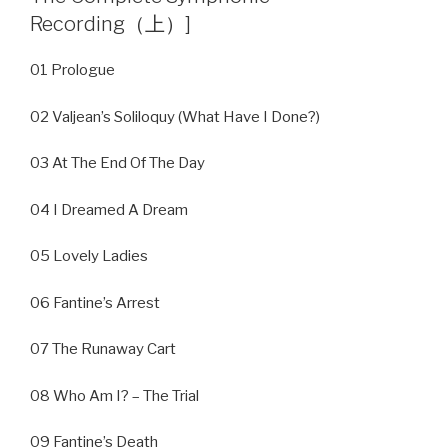
Recording（上）]
01 Prologue
02 Valjean’s Soliloquy (What Have I Done?)
03 At The End Of The Day
04 I Dreamed A Dream
05 Lovely Ladies
06 Fantine’s Arrest
07 The Runaway Cart
08 Who Am I? – The Trial
09 Fantine’s Death