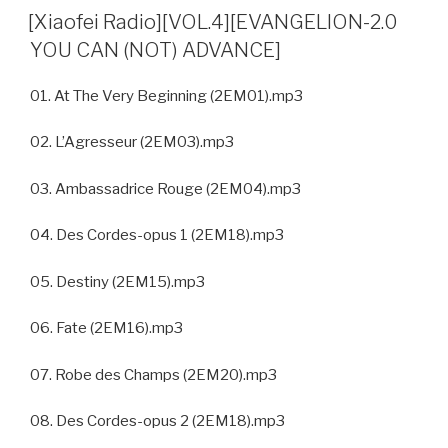
ON
[Xiaofei Radio][VOL.4][EVANGELION-2.0
YOU CAN (NOT) ADVANCE]
01. At The Very Beginning (2EM01).mp3
02. L’Agresseur (2EM03).mp3
03. Ambassadrice Rouge (2EM04).mp3
04. Des Cordes-opus 1 (2EM18).mp3
05. Destiny (2EM15).mp3
06. Fate (2EM16).mp3
07. Robe des Champs (2EM20).mp3
08. Des Cordes-opus 2 (2EM18).mp3