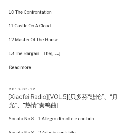
10 The Confrontation
11 Castle On A Cloud
12 Master Of The House
13 The Bargain – The[……]
Read more
POSTED
2013-03-12
ON
[Xiaofei Radio][VOL.5][贝多芬“悲怆”、“月
光”、“热情”奏鸣曲]
Sonata No.8 – 1 Allegro di molto e con brio
Sonata No.8 – 2 Adagio cantabile