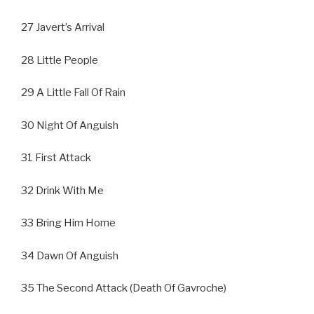
27 Javert’s Arrival
28 Little People
29 A Little Fall Of Rain
30 Night Of Anguish
31 First Attack
32 Drink With Me
33 Bring Him Home
34 Dawn Of Anguish
35 The Second Attack (Death Of Gavroche)