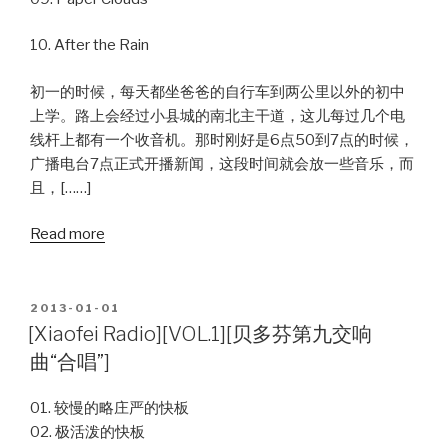
10. After the Rain
初一的时候，每天都坐爸爸的自行车到两公里以外的初中
上学。路上会经过小县城的南北主干道，这儿每过几个电
线杆上都有一个收音机。那时刚好是6点50到7点的时候，
广播电台7点正式开播新闻，这段时间就会放一些音乐，而
且，[……]
Read more
POSTED
2013-01-01
ON
[Xiaofei Radio][VOL.1][贝多芬第九交响
曲“合唱”]
01. 较慢的略庄严的快板
02. 极活泼的快板