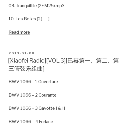
09. Tranquillite (2EM25).mp3
10. Les Betes (2[……]
Read more
POSTED
2013-01-08
ON
[Xiaofei Radio][VOL.3][巴赫第一、第二、第
三管弦乐组曲]
BWV 1066 – 1 Ouverture
BWV 1066 – 2 Courante
BWV 1066 – 3 Gavotte I & II
BWV 1066 – 4 Forlane