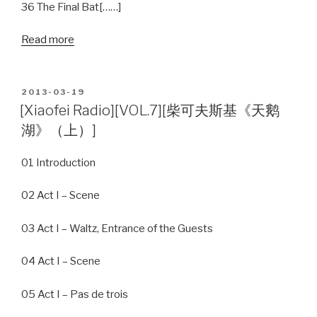
36 The Final Bat[……]
Read more
POSTED
2013-03-19
ON
[Xiaofei Radio][VOL.7][柴可夫斯基《天鹅
湖》（上）]
01 Introduction
02 Act I – Scene
03 Act I – Waltz, Entrance of the Guests
04 Act I – Scene
05 Act I – Pas de trois