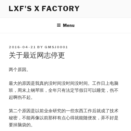
Skip
LXF'S X FACTORY
to
content
Menu
POSTED
2016-04-21
BY
GMSJ0001
ON
关于最近网志停更
两个原因。
最大的原因是我真的没时间没时间没时间。工作日上电脑
班，周末上钢琴班，全年只有法定节假日可以睡觉，伤不
起啊伤不起。
第二个原因是以前业余研究的一些东西工作后就成了技术
秘密，不能再像以前那样有点心得就能随便发，弄不好是
要掉脑袋的。